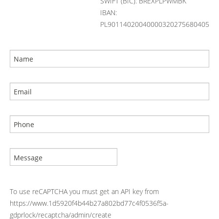
SWIFT (BIC): BREXPLPWMBK
IBAN:
PL90114020040000320275680405
To use reCAPTCHA you must get an API key from
https://www.1d5920f4b44b27a802bd77c4f0536f5a-
gdprlock/recaptcha/admin/create