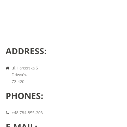
ADDRESS:
ul. Harcerska 5
Dziwnów
72-420
PHONES:
+48 784-855-203
E-MAIL: