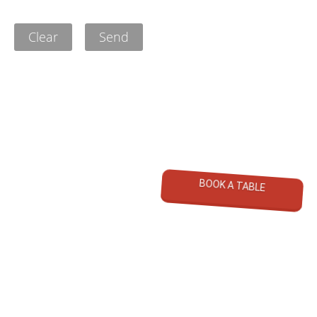
Clear
Send
BOOK A TABLE
Koral - Dom Wczasowy
©
2026
All Rights Reserved
Polityka prywatności