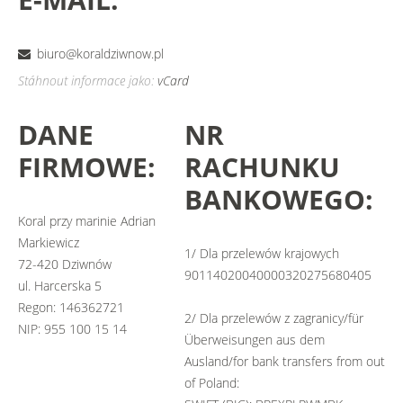
biuro@koraldziwnow.pl
Stáhnout informace jako:
vCard
DANE
NR
FIRMOWE:
RACHUNKU
BANKOWEGO:
Koral przy marinie Adrian
Markiewicz
1/ Dla przelewów krajowych
72-420 Dziwnów
90114020040000320275680405
ul. Harcerska 5
Regon: 146362721
2/ Dla przelewów z zagranicy/für
NIP: 955 100 15 14
Überweisungen aus dem
Ausland/for bank transfers from out
of Poland: