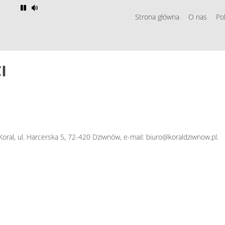
Strona główna
O nas
Po
I
al, ul. Harcerska 5, 72-420 Dziwnów, e-mail:
biuro@koraldziwnow.pl.