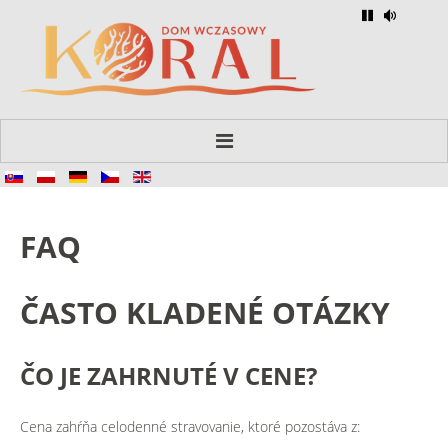
Hlavná stránka
O nás
FAQ
Izby
Gastronómia
ČASTO KLADENÉ OTÁZKY
FAQ
Kontakt
ČO
JE
ZAHRNUTÉ
V
CENE?
Cena zahŕňa celodenné stravovanie, ktoré pozostáva z: