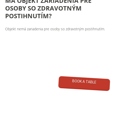
MÁ
OBJEKT
ZARIADENIA
PRE
OSOBY
SO
ZDRAVOTNÝM
POSTIHNUTÍM?
Objekt nemá zariadenia pre osoby so zdravotným postihnutím.
BOOK A TABLE
Koral - Dom Wczasowy
©
2026
All Rights Reserved
Polityka prywatności