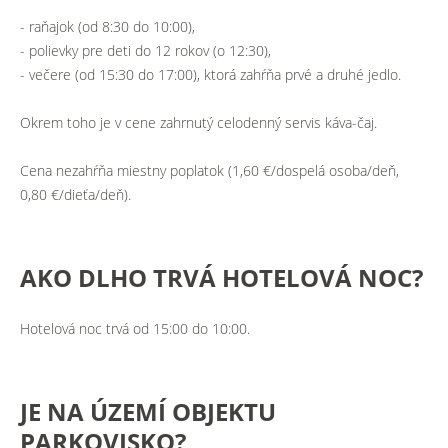
- raňajok (od 8:30 do 10:00),
- polievky pre deti do 12 rokov (o 12:30),
- večere (od 15:30 do 17:00), ktorá zahŕňa prvé a druhé jedlo.
Okrem toho je v cene zahrnutý celodenný servis káva-čaj.
Cena nezahŕňa miestny poplatok (1,60 €/dospelá osoba/deň,
0,80 €/dieťa/deň).
AKO
DLHO
TRVÁ
HOTELOVÁ
NOC?
Hotelová noc trvá od 15:00 do 10:00.
JE
NA
ÚZEMÍ
OBJEKTU
PARKOVISKO?